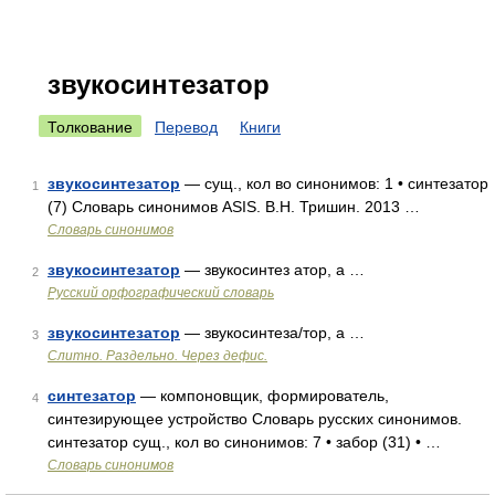
звукосинтезатор
Толкование
Перевод
Книги
звукосинтезатор
— сущ., кол во синонимов: 1 • синтезатор
1
(7) Словарь синонимов ASIS. В.Н. Тришин. 2013 …
Словарь синонимов
звукосинтезатор
— звукосинтез атор, а …
2
Русский орфографический словарь
звукосинтезатор
— звукосинтеза/тор, а …
3
Слитно. Раздельно. Через дефис.
синтезатор
— компоновщик, формирователь,
4
синтезирующее устройство Словарь русских синонимов.
синтезатор сущ., кол во синонимов: 7 • забор (31) • …
Словарь синонимов